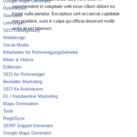
Google Maps Generator
reprehenderit in voluptate velit esse cillum dolore eu
Referenzen
fugiat nulla pariatur. Excepteur sint occaecat cupidatat
Startseite
non proident, sunt in culpa qui officia deserunt mollit
Leistungen
anim id est laborum.
SEO Ludwigsburg
Webdesign
Social Media
Mitarbeiter für Rohrreinigungsbetriebe
Bilder & Videos
Editionen
SEO für Rohrreiniger
Bestatter Marketing
SEO für Autohäuser
DL / Handwerker Marketing
Maps Domination
Tools
RegioSync
SERP Snippet Generator
Google Maps Generator