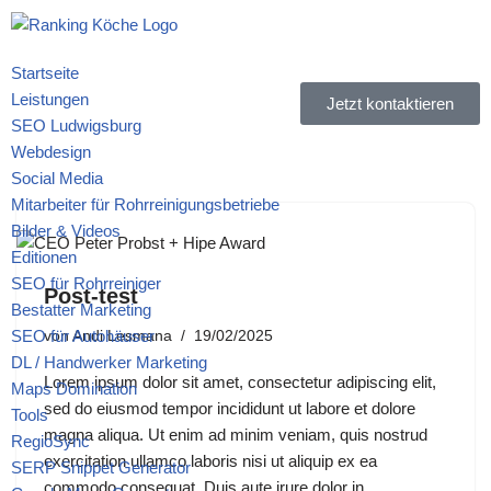
Zum
Startseite
Inhalt
Leistungen
Jetzt kontaktieren
springen
SEO Ludwigsburg
Webdesign
Social Media
Mitarbeiter für Rohrreinigungsbetriebe
Bilder & Videos
Editionen
SEO für Rohrreiniger
Post-test
Bestatter Marketing
SEO für Autohäuser
von
Andi Lesmana
19/02/2025
DL / Handwerker Marketing
Lorem ipsum dolor sit amet, consectetur adipiscing elit,
Maps Domination
sed do eiusmod tempor incididunt ut labore et dolore
Tools
magna aliqua. Ut enim ad minim veniam, quis nostrud
RegioSync
exercitation ullamco laboris nisi ut aliquip ex ea
SERP Snippet Generator
commodo consequat. Duis aute irure dolor in